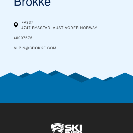
Brokke
FV337
4747 RYSSTAD, AUST-AGDER
NORWAY
40007676
ALPIN@BROKKE.COM