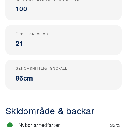
100
ÖPPET ANTAL ÅR
21
GENOMSNITTLIGT SNÖFALL
86cm
Skidområde & backar
Nybörjarnedfarter
33%