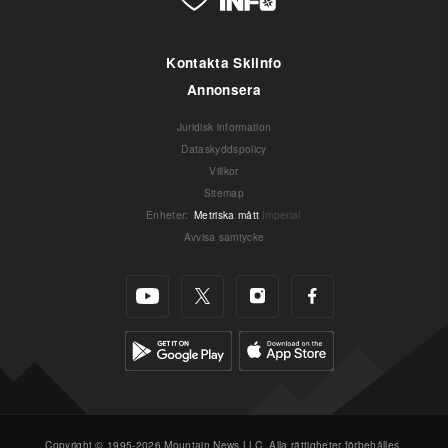
Kontakta Skiinfo
Annonsera
Juridisk information
Dataskyddspolicy
Villkor
Sitemap
Enheter
:
Metriska mått
Imperial
Avvisa samtycke
Copyright © 1995-2026 Mountain News LLC. Alla rättigheter förbehålles.