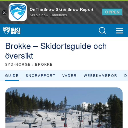
OnTheSnow Ski & Snow Report
ÖPPEN
Ski & Snow Conditions
Brokke – Skidortsguide och
översikt
SYD-NORGE
/
BROKKE
GUIDE
SNÖRAPPORT
VÄDER
WEBBKAMEROR
D