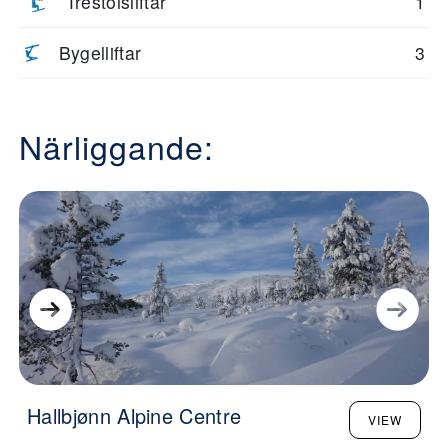
Trestolsliftar
1
Bygelliftar
3
Närliggande:
Hallbjønn Alpine Centre
VIEW