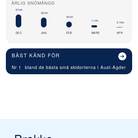
ÅRLIG SNÖMÄNGD
67cm
52cm
30cm
11cm
0.7cm
DEC.
JAN.
FEB.
MARS
APR.
BÄST KÄND FÖR
Nr 1
bland de bästa små skidorterna i
Aust-Agder