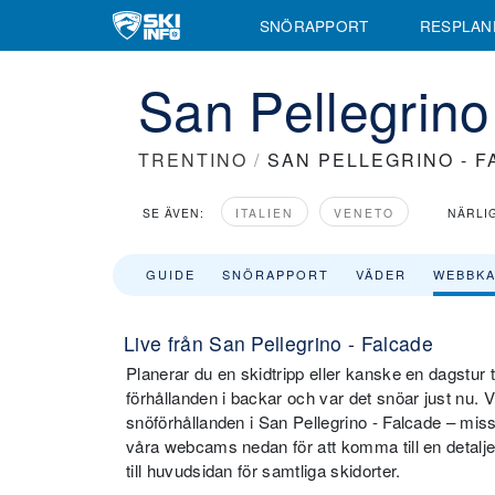
SNÖRAPPORT
RESPLAN
San Pellegrin
TRENTINO
/
SAN PELLEGRINO - 
SE ÄVEN:
ITALIEN
VENETO
NÄRLI
GUIDE
SNÖRAPPORT
VÄDER
WEBBK
Live från San Pellegrino - Falcade
Planerar du en skidtripp eller kanske en dagstur t
förhållanden i backar och var det snöar just nu. 
snöförhållanden i San Pellegrino - Falcade – mis
våra webcams nedan för att komma till en detaljer
till huvudsidan för samtliga skidorter.