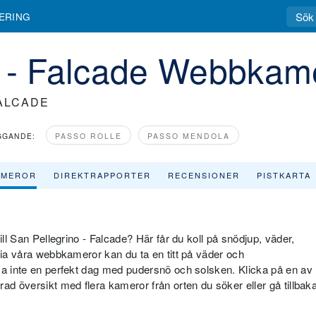
ERING
o - Falcade Webbkam
FALCADE
GGANDE:
PASSO ROLLE
PASSO MENDOLA
AMEROR
DIREKTRAPPORTER
RECENSIONER
PISTKARTA
ill San Pellegrino - Falcade? Här får du koll på snödjup, väder,
Via våra webbkameror kan du ta en titt på väder och
sa inte en perfekt dag med pudersnö och solsken. Klicka på en av
ad översikt med flera kameror från orten du söker eller gå tillbak