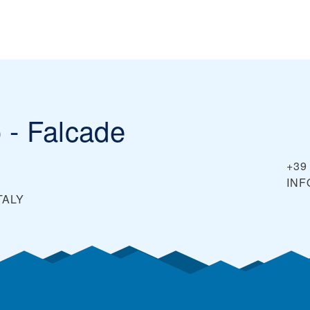
 - Falcade
+39
IN
TALY