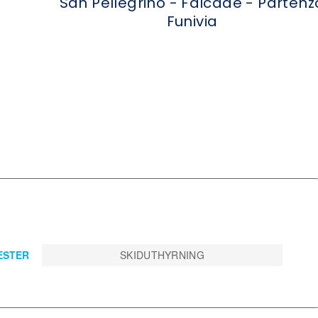
San Pellegrino - Falcade - Partenz
Funivia
E SKIDSEMESTER
SKIDUTHYRNING