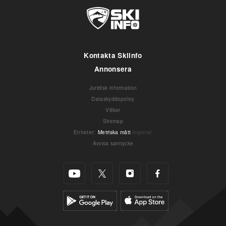
Kontakta Skiinfo
Annonsera
Juridisk information
Dataskyddspolicy
Villkor
Sitemap
Enheter
:
Metriska mått
Imperial
Avvisa samtycke