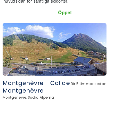
huvudsidan för samtliga skidorter.
Öppet
Montgenèvre - Col de
för 5 timmar sedan
Montgenèvre
Montgenèvre, Södra Alperna