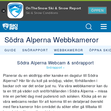
OnTheSnow Ski & Snow Report
ÖPPEN
Ski & Snow Conditions
Södra Alperna Webbkameror
GUIDE
SNÖRAPPORT
WEBBKAMEROR
ÖPPNA SKI
Södra Alperna Webcam & snörapport
Snörapport
»
Planerar du en skidtripp eller kanske en dagstur till Södra
Alperna? Här får du koll på snödjup, väder, förhållanden i
backar och var det snöar just nu. Via våra webbkameror kan du
ta en titt på väder och snöförhållanden i Södra Alperna – missa
inte en perfekt dag med pudersnö och solsken. Klicka på en av
våra webcams nedan för att komma till en detaljerad översikt
med flera kameror från området du söker eller gå tillbaka till