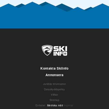
Kontakta Skiinfo
Annonsera
Juridisk information
Dataskyddspolicy
Villkor
Sitemap
Enheter
:
Metriska mått
Imperial