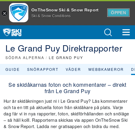
OnTheSnow Ski & Snow Report
ÖPPEN
Ski & Snow Conditions
Le Grand Puy Direktrapporter
SÖDRA ALPERNA
/
LE GRAND PUY
GUIDE
SNÖRAPPORT
VÄDER
WEBBKAMEROR
D
Se skidåkarnas foton och kommentarer – direkt
från Le Grand Puy
Hur är skidåkningen just ni i Le Grand Puy? Läs kommentarer
och ta en titt på aktuella foton från skidåkare på plats. Varje
dag får vi in nya rapporter, foton, skidförhållanden och snöläge
– så håll kolll. Rapporterna skickas via appen OnTheSnow Ski
& Snow Report. Ladda ner gratisappen och bidra du med.