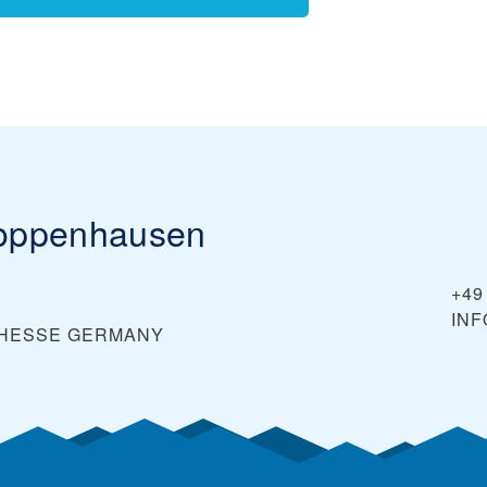
oppenhausen
+49
IN
 HESSE
GERMANY