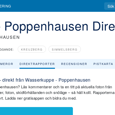
ERING
 Poppenhausen Direk
NHAUSEN
GGANDE:
KREUZBERG
SIMMELSBERG
AMEROR
DIREKTRAPPORTER
RECENSIONER
PISTKARTA
– direkt från Wasserkuppe - Poppenhausen
enhausen? Läs kommentarer och ta en titt på aktuella foton från
ter, foton, skidförhållanden och snöläge – så håll kolll. Rapporterna
. Ladda ner gratisappen och bidra du med.
a