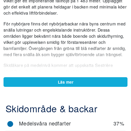
vilket ger ett imponerande fallhöjd på 1 483 meter. Upplägget
gör det enkelt att planera heldagar i backen med minimala köer
och effektiva liftförbindelser.
För nybörjare finns det nybörjarbackar nära byns centrum med
snälla lutningar och engelsktalande instruktörer. Dessa
områden ligger bekvämt nära både boende och skiduthyrning,
vilket gör upplevelsen smidig för förstaresenärer och
barnfamiljer. Övergången från gröna till blå nedfarter är smidig,
med flera snälla åk som bygger självförtroende utan trängsel.
Skidåkare på medelnivå kommer att uppskatta Sestrière
särskilt mycket tack vare de breda röda cruising-pisterna som
dominerar området. Bland annat finns den långa 9 km-långa
Läs mer
nedfarten från Mount Fraiteve, som förbinder Sestrière med
grannorterna. Panoramautsikten över Alperna längs dessa
rutter är en extra bonus, och många pister kantas av
bergsrestauranger som passar perfekt för lunchpauser med
Skidområde & backar
utsikt.
Avancerade och experta skidåkare har mycket att hämta i form
Medelsvåra nedfarter
37%
av branta svarta pister, puckelpister och offpistmöjligheter när