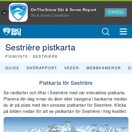
OnTheSnow Ski & Snow Report
ÖPPEN
Ski & Snow Conditions
Sestrière pistkarta
PIEMONTE
/
SESTRIÈRE
GUIDE
SNÖRAPPORT
VÄDER
WEBBKAMEROR
D
Pistkarta för Sestrière
Se nedfarter och liftar i Sestrière med vår interaktiva pistkarta.
Planera din dag innan du åker eller navigera i backarna medan
du är på plats med den senaste pistkartan för Sestrière. Klicka
på bilden nedan för att se pistkartan för Sestrière i hög kvalitet.