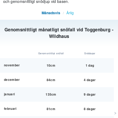
och genomsnittligt snödjup vid basen.
Årlig
Månadsvis
/
Genomsnittligt månatligt snöfall vid Toggenburg -
Wildhaus
Genomsnittligt snöfall
Snödagar
november
10cm
1 dag
december
84cm
4 dagar
januari
135cm
9 dagar
februari
81cm
8 dagar