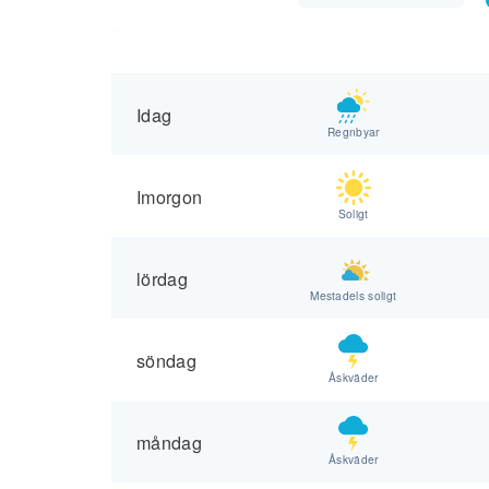
Idag
Regnbyar
Imorgon
Soligt
lördag
Mestadels soligt
söndag
Åskväder
måndag
Åskväder