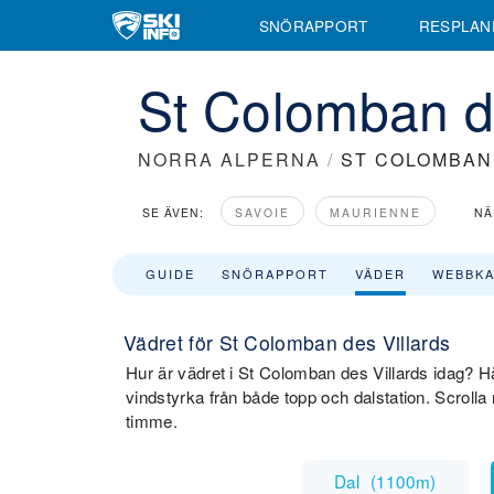
SNÖRAPPORT
RESPLAN
St Colomban d
NORRA ALPERNA
/
ST COLOMBAN
SE ÄVEN:
SAVOIE
MAURIENNE
NÄ
GUIDE
SNÖRAPPORT
VÄDER
WEBBK
Vädret för St Colomban des Villards
Hur är vädret i St Colomban des Villards idag? Hä
vindstyrka från både topp och dalstation. Scrolla 
timme.
Dal
(
1100m
)