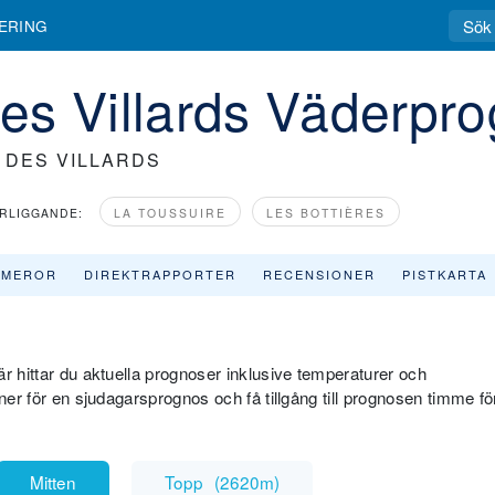
ERING
es Villards Väderpr
 DES VILLARDS
RLIGGANDE:
LA TOUSSUIRE
LES BOTTIÈRES
AMEROR
DIREKTRAPPORTER
RECENSIONER
PISTKARTA
r hittar du aktuella prognoser inklusive temperaturer och
ner för en sjudagarsprognos och få tillgång till prognosen timme fö
Mitten
Topp
(
2620m
)