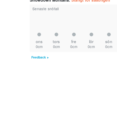
Showdown Montana
:
Stängt för säsongen
Senaste snöfall
ons
tors
fre
lör
sön
0cm
0cm
0cm
0cm
0cm
Feedback