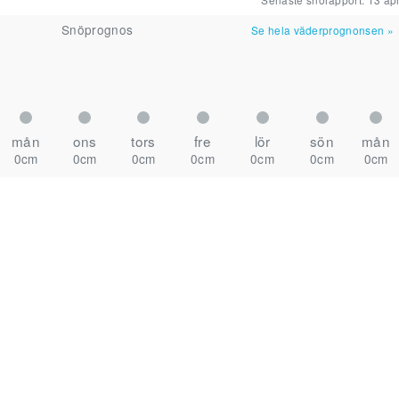
Snöprognos
Se hela väderprognonsen
»
mån
ons
tors
fre
lör
sön
mån
0cm
0cm
0cm
0cm
0cm
0cm
0cm