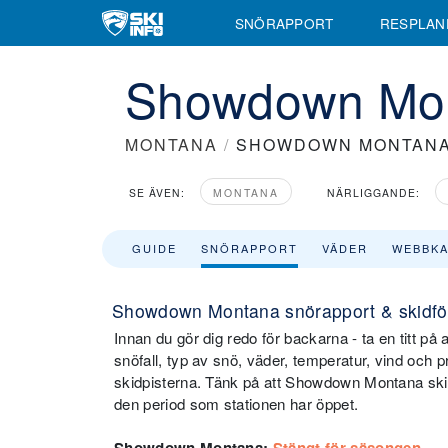
SNÖRAPPORT
RESPLAN
Showdown Mon
MONTANA
/
SHOWDOWN MONTAN
SE ÄVEN:
MONTANA
NÄRLIGGANDE:
GUIDE
SNÖRAPPORT
VÄDER
WEBBK
Showdown Montana snörapport & skidfö
Innan du gör dig redo för backarna - ta en titt 
snöfall, typ av snö, väder, temperatur, vind och 
skidpisterna. Tänk på att Showdown Montana ski
den period som stationen har öppet.