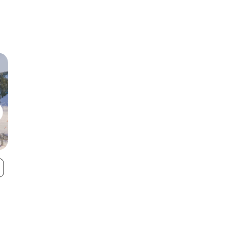
Teton Pass Ski
Discovery Ski
VIEW
Resort
Area