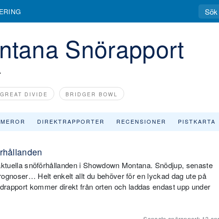
ERING
tana Snörapport
A
GREAT DIVIDE
BRIDGER BOWL
AMEROR
DIREKTRAPPORTER
RECENSIONER
PISTKARTA
rhållanden
på aktuella snöförhållanden i Showdown Montana. Snödjup, senaste
prognoser… Helt enkelt allt du behöver för en lyckad dag ute på
drapport kommer direkt från orten och laddas endast upp under
Senaste snörapport:
13 apr