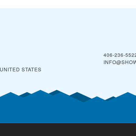
406-236-552
INFO@SHO
UNITED STATES