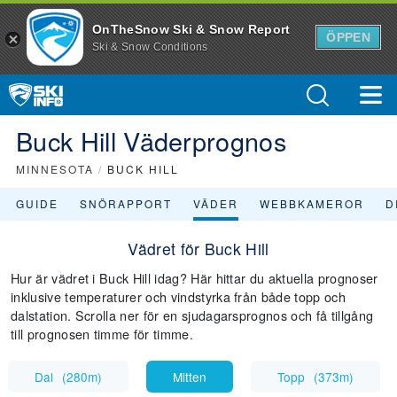
OnTheSnow Ski & Snow Report
ÖPPEN
Ski & Snow Conditions
Buck Hill Väderprognos
MINNESOTA
/
BUCK HILL
GUIDE
SNÖRAPPORT
VÄDER
WEBBKAMEROR
D
Vädret för Buck Hill
Hur är vädret i Buck Hill idag? Här hittar du aktuella prognoser
inklusive temperaturer och vindstyrka från både topp och
dalstation. Scrolla ner för en sjudagarsprognos och få tillgång
till prognosen timme för timme.
Dal
(
280m
)
Mitten
Topp
(
373m
)