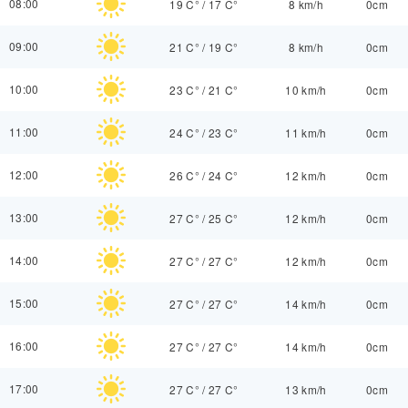
08:00
19 C°
/
17 C°
8 km/h
0cm
09:00
21 C°
/
19 C°
8 km/h
0cm
10:00
23 C°
/
21 C°
10 km/h
0cm
11:00
24 C°
/
23 C°
11 km/h
0cm
12:00
26 C°
/
24 C°
12 km/h
0cm
13:00
27 C°
/
25 C°
12 km/h
0cm
14:00
27 C°
/
27 C°
12 km/h
0cm
15:00
27 C°
/
27 C°
14 km/h
0cm
16:00
27 C°
/
27 C°
14 km/h
0cm
17:00
27 C°
/
27 C°
13 km/h
0cm