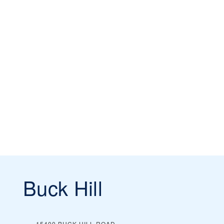
Buck Hill
15400 BUCK HILL ROAD