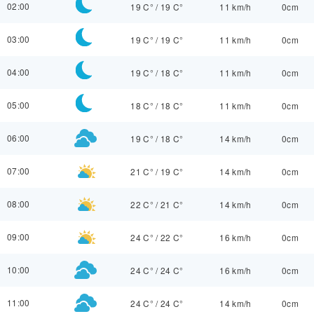
02:00
19 C°
/
19 C°
11 km/h
0cm
03:00
19 C°
/
19 C°
11 km/h
0cm
04:00
19 C°
/
18 C°
11 km/h
0cm
05:00
18 C°
/
18 C°
11 km/h
0cm
06:00
19 C°
/
18 C°
14 km/h
0cm
07:00
21 C°
/
19 C°
14 km/h
0cm
08:00
22 C°
/
21 C°
14 km/h
0cm
09:00
24 C°
/
22 C°
16 km/h
0cm
10:00
24 C°
/
24 C°
16 km/h
0cm
11:00
24 C°
/
24 C°
14 km/h
0cm