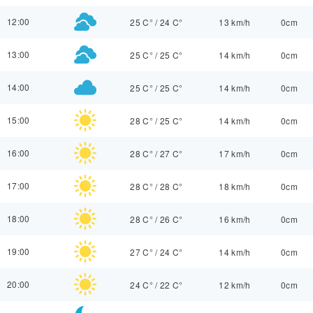
12:00
25 C°
/
24 C°
13 km/h
0cm
13:00
25 C°
/
25 C°
14 km/h
0cm
14:00
25 C°
/
25 C°
14 km/h
0cm
15:00
28 C°
/
25 C°
14 km/h
0cm
16:00
28 C°
/
27 C°
17 km/h
0cm
17:00
28 C°
/
28 C°
18 km/h
0cm
18:00
28 C°
/
26 C°
16 km/h
0cm
19:00
27 C°
/
24 C°
14 km/h
0cm
20:00
24 C°
/
22 C°
12 km/h
0cm