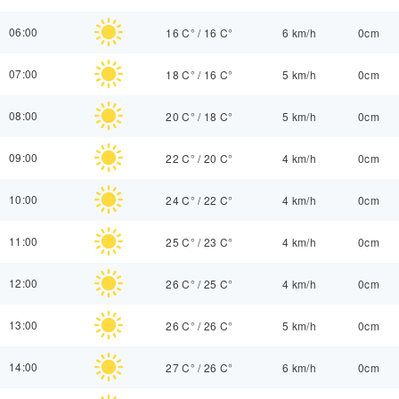
06:00
16 C°
/
16 C°
6 km/h
0cm
07:00
18 C°
/
16 C°
5 km/h
0cm
08:00
20 C°
/
18 C°
5 km/h
0cm
09:00
22 C°
/
20 C°
4 km/h
0cm
10:00
24 C°
/
22 C°
4 km/h
0cm
11:00
25 C°
/
23 C°
4 km/h
0cm
12:00
26 C°
/
25 C°
4 km/h
0cm
13:00
26 C°
/
26 C°
5 km/h
0cm
14:00
27 C°
/
26 C°
6 km/h
0cm