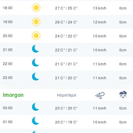
18:00
27 C°
/
25 C°
13 km/h
0cm
19:00
26 C°
/
24 C°
12 km/h
0cm
20:00
24 C°
/
22 C°
10 km/h
0cm
21:00
22 C°
/
21 C°
10 km/h
0cm
22:00
21 C°
/
21 C°
11 km/h
0cm
23:00
21 C°
/
20 C°
11 km/h
0cm
Imorgon
Högst/lägst
00:00
20 C°
/
20 C°
11 km/h
0cm
01:00
20 C°
/
19 C°
10 km/h
0cm