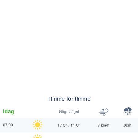
Timme för timme
Idag
Högst/lägst
07:00
17 C°
/
14 C°
7 km/h
0cm