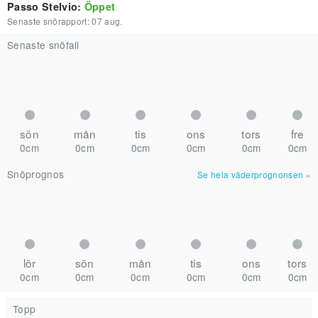
Passo Stelvio
:
Öppet
Senaste snörapport:
07 aug.
Senaste snöfall
sön
mån
tis
ons
tors
fre
0cm
0cm
0cm
0cm
0cm
0cm
Snöprognos
Se hela väderprognonsen
»
lör
sön
mån
tis
ons
tors
0cm
0cm
0cm
0cm
0cm
0cm
Topp