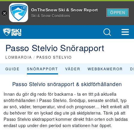
OnTheSnow Ski & Snow Report
ÖPPEN
Ski & Snow Conditions
Passo Stelvio Snörapport
LOMBARDIA
/
PASSO STELVIO
GUIDE
SNÖRAPPORT
VÄDER
WEBBKAMEROR
D
Passo Stelvio snörapport & skidförhållanden
Innan du gör dig redo för backarna - ta en titt på aktuella
snöförhållanden i Passo Stelvio. Snödjup, senaste snöfall, typ
av snö, väder, temperatur, vind och prognoser… Helt enkelt allt
du behöver för en lyckad dag ute på skidpisterna. Tänk på att
Passo Stelvio skidrapport kommer direkt från orten och laddas
endast upp under den period som stationen har öppet.