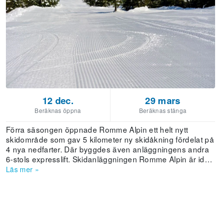
12 dec.
29 mars
Beräknas öppna
Beräknas stänga
Förra säsongen öppnade Romme Alpin ett helt nytt
skidområde som gav 5 kilometer ny skidåkning fördelat på
4 nya nedfarter. Där byggdes även anläggningens andra
6-stols expresslift. Skidanläggningen Romme Alpin är idag
den mest besökta skidanläggningen utanför fjällvärlden.
Läs mer
»
De sista åren har cirka 200 000 skidåkare besökt backen
varje säsong. Romme Alpin satsar på att ha den bästa
skidåkningen på näravstånd. Just avståndet till Stockholm
och Mälardalen gör anläggningen lämplig för dag och
weekendresor. Romme Alpin har inget eget boende men