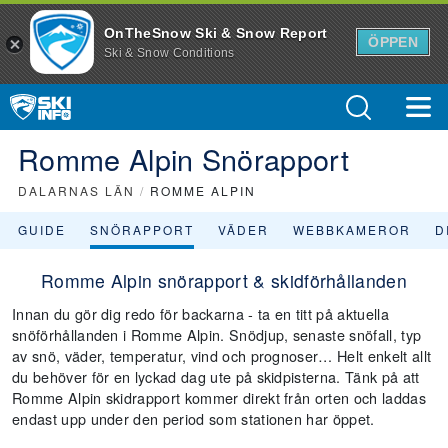
OnTheSnow Ski & Snow Report
ÖPPEN
Ski & Snow Conditions
Romme Alpin Snörapport
DALARNAS LÄN
/
ROMME ALPIN
GUIDE
SNÖRAPPORT
VÄDER
WEBBKAMEROR
D
Romme Alpin snörapport & skidförhållanden
Innan du gör dig redo för backarna - ta en titt på aktuella
snöförhållanden i Romme Alpin. Snödjup, senaste snöfall, typ
av snö, väder, temperatur, vind och prognoser… Helt enkelt allt
du behöver för en lyckad dag ute på skidpisterna. Tänk på att
Romme Alpin skidrapport kommer direkt från orten och laddas
endast upp under den period som stationen har öppet.