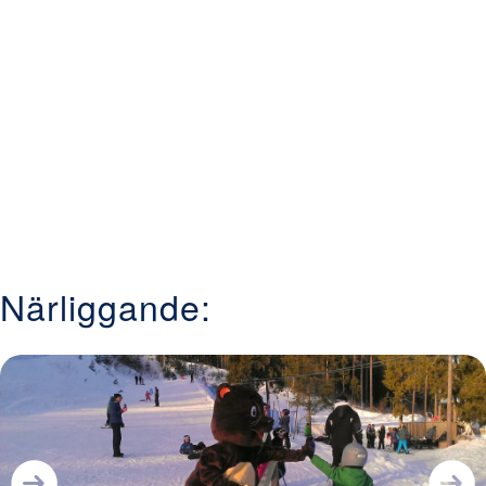
erbjuder skidåkning med närhet till staden Borlänge där
det till exempel finns över 1000 hotellbäddar.
Närliggande: