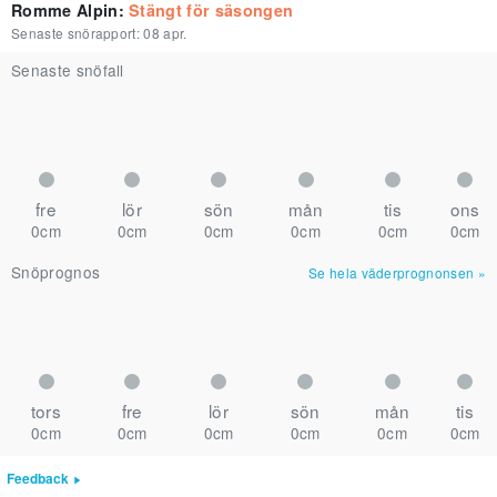
Romme Alpin
:
Stängt för säsongen
Senaste snörapport:
08 apr.
Senaste snöfall
fre
lör
sön
mån
tis
ons
0cm
0cm
0cm
0cm
0cm
0cm
Snöprognos
Se hela väderprognonsen
»
tors
fre
lör
sön
mån
tis
0cm
0cm
0cm
0cm
0cm
0cm
Feedback