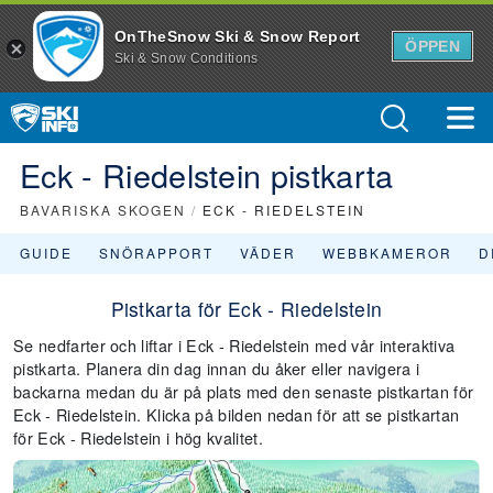
OnTheSnow Ski & Snow Report
ÖPPEN
Ski & Snow Conditions
Eck - Riedelstein pistkarta
BAVARISKA SKOGEN
/
ECK - RIEDELSTEIN
GUIDE
SNÖRAPPORT
VÄDER
WEBBKAMEROR
D
Pistkarta för Eck - Riedelstein
Se nedfarter och liftar i Eck - Riedelstein med vår interaktiva
pistkarta. Planera din dag innan du åker eller navigera i
backarna medan du är på plats med den senaste pistkartan för
Eck - Riedelstein. Klicka på bilden nedan för att se pistkartan
för Eck - Riedelstein i hög kvalitet.