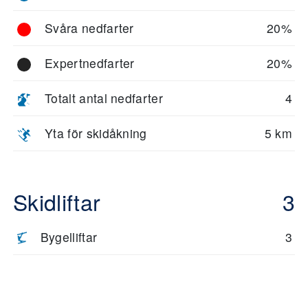
Svåra nedfarter
20%
Expertnedfarter
20%
Totalt antal nedfarter
4
Yta för skidåkning
5 km
Skidliftar
3
Bygelliftar
3