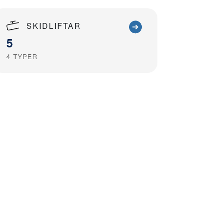
SKIDLIFTAR
5
4
TYPER
epublique
Plaza35
otel