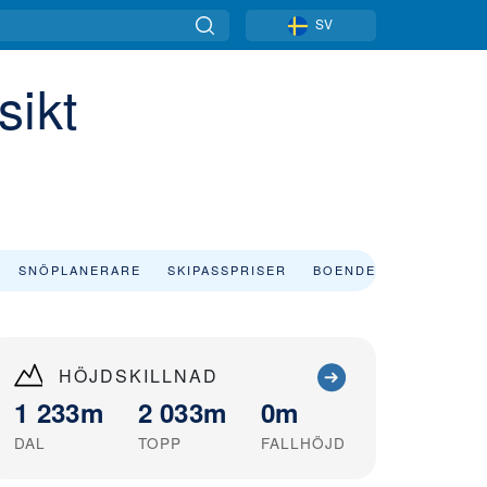
SV
sikt
SNÖPLANERARE
SKIPASSPRISER
BOENDE
HÖJDSKILLNAD
1 233m
2 033m
0m
DAL
TOPP
FALLHÖJD