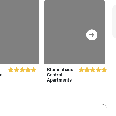
Blumenhaus
R
la
Central
H
Apartments