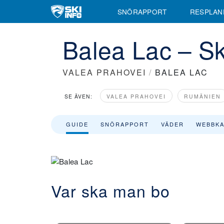
Information om Balea Lac Skidort med skidliftar, liftkort, skidområ
SNÖRAPPORT
RESPLAN
Balea Lac – Sk
VALEA PRAHOVEI
/
BALEA LAC
SE ÄVEN:
VALEA PRAHOVEI
RUMÄNIEN
GUIDE
SNÖRAPPORT
VÄDER
WEBBK
Var ska man bo