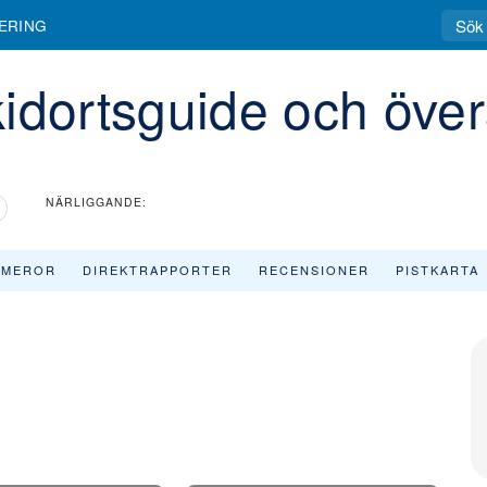
den, recensioner & skidortens profil
ERING
idortsguide och över
NÄRLIGGANDE:
AMEROR
DIREKTRAPPORTER
RECENSIONER
PISTKARTA