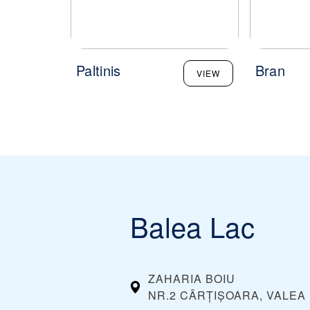
Paltinis
Bran
VIEW
Balea Lac
ZAHARIA BOIU
NR.2 CÂRȚIȘOARA, VALEA