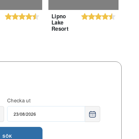
Lipno
Hote
Lake
Lip
Resort
Checka ut
SÖK