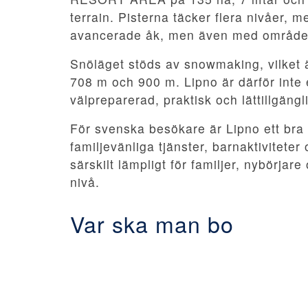
terrain. Pisterna täcker flera nivåer,
avancerade åk, men även med områden
Snöläget stöds av snowmaking, vilket ä
708 m och 900 m. Lipno är därför inte 
välpreparerad, praktisk och lättillgäng
För svenska besökare är Lipno ett bra
familjevänliga tjänster, barnaktivitete
särskilt lämpligt för familjer, nybörja
nivå.
Var ska man bo