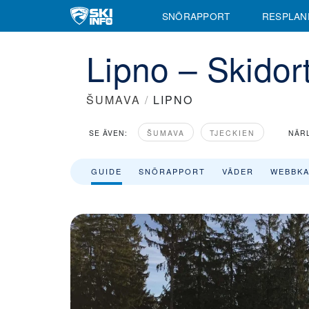
Information om Lipno Skidort med skidliftar, liftkort, skidområden,
SNÖRAPPORT
RESPLAN
Lipno – Skidor
ŠUMAVA
/
LIPNO
SE ÄVEN:
ŠUMAVA
TJECKIEN
NÄR
GUIDE
SNÖRAPPORT
VÄDER
WEBBK