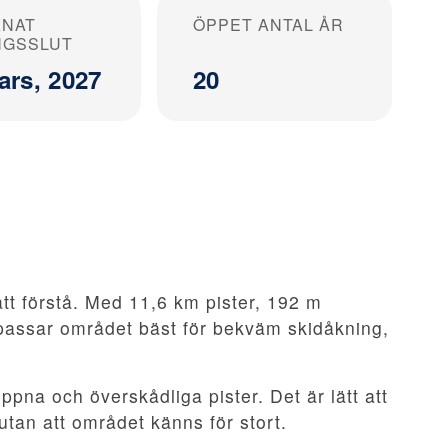
KNAT
ÖPPET ANTAL ÅR
NGSSLUT
ars, 2027
20
att förstå. Med 11,6 km pister, 192 m
 passar området bäst för bekväm skidåkning,
ppna och överskådliga pister. Det är lätt att
utan att området känns för stort.