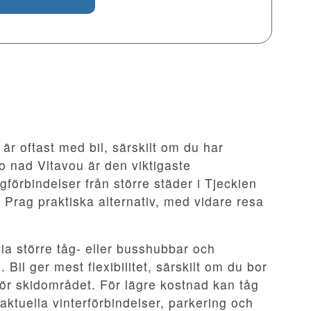
o är oftast med bil, särskilt om du har
o nad Vltavou är den viktigaste
örbindelser från större städer i Tjeckien
 Prag praktiska alternativ, med vidare resa
via större tåg- eller busshubbar och
Bil ger mest flexibilitet, särskilt om du bor
anför skidområdet. För lägre kostnad kan tåg
aktuella vinterförbindelser, parkering och