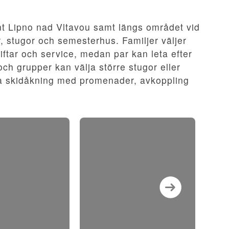
nt Lipno nad Vltavou samt längs området vid
r, stugor och semesterhus. Familjer väljer
iftar och service, medan par kan leta efter
h grupper kan välja större stugor eller
ra skidåkning med promenader, avkoppling