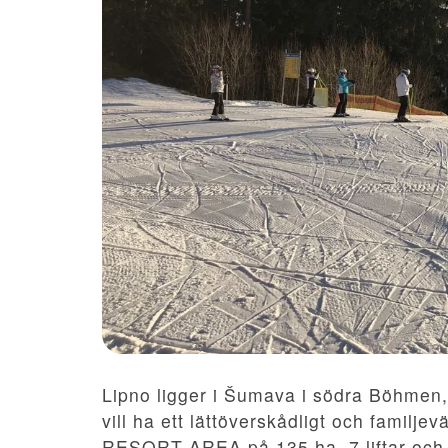
Lipno ligger i Šumava i södra Böhmen,
vill ha ett lättöverskådligt och familj
RESORT AREA på 135 ha, 7 liftar och 1