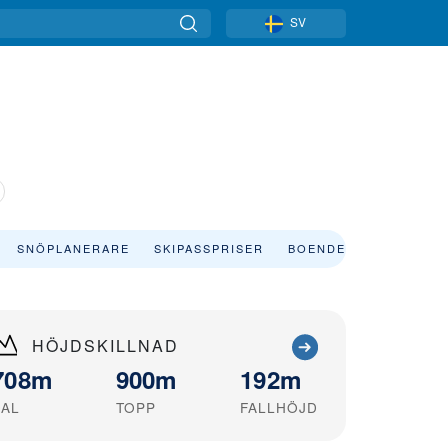
SV
SNÖPLANERARE
SKIPASSPRISER
BOENDE
HÖJDSKILLNAD
708m
900m
192m
DAL
TOPP
FALLHÖJD