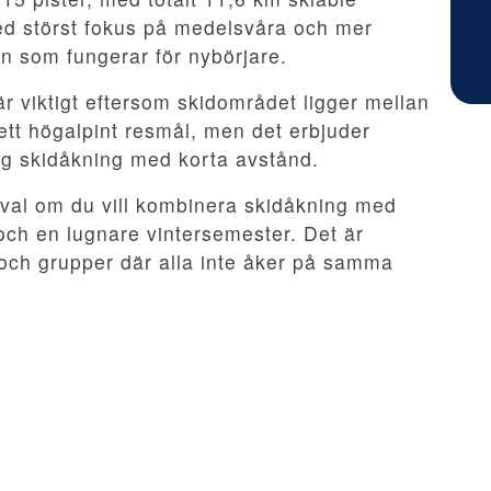
 med störst fokus på medelsvåra och mer
 som fungerar för nybörjare.
r viktigt eftersom skidområdet ligger mellan
ett högalpint resmål, men det erbjuder
lig skidåkning med korta avstånd.
 val om du vill kombinera skidåkning med
r och en lugnare vintersemester. Det är
re och grupper där alla inte åker på samma