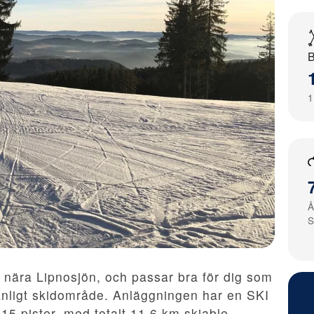
1
 nära Lipnosjön, och passar bra för dig som
evänligt skidområde. Anläggningen har en SKI
5 pister, med totalt 11,6 km skiable