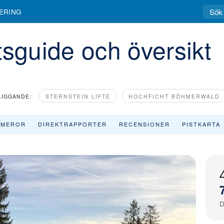
 recensioner & skidortens profil
ERING
tsguide och översikt
LIGGANDE:
STERNSTEIN LIFTE
HOCHFICHT BÖHMERWALD
AMEROR
DIREKTRAPPORTER
RECENSIONER
PISTKARTA