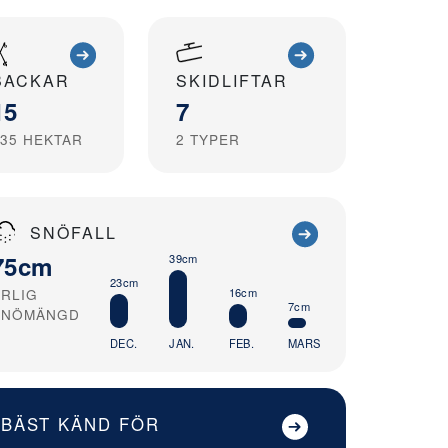
BACKAR
SKIDLIFTAR
15
7
35
HEKTAR
2
TYPER
SNÖFALL
75cm
39cm
23cm
ÅRLIG
16cm
7cm
SNÖMÄNGD
DEC.
JAN.
FEB.
MARS
BÄST KÄND FÖR