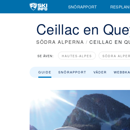
Information om Ceillac en Queyras Skidort med skidliftar, liftkort,
SNÖRAPPORT
RESPLAN
Ceillac en Que
SÖDRA ALPERNA
/
CEILLAC EN 
SE ÄVEN:
HAUTES-ALPES
SÖDRA ALPE
GUIDE
SNÖRAPPORT
VÄDER
WEBBK