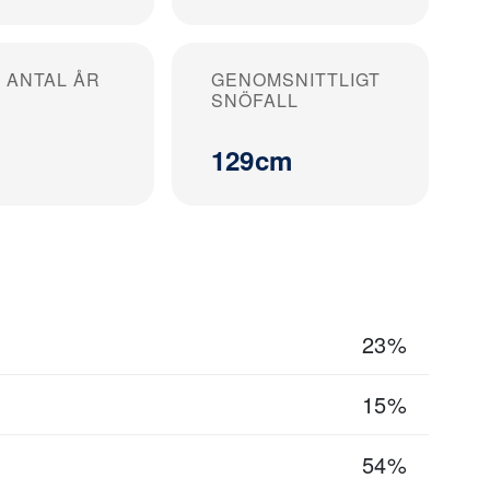
 ANTAL ÅR
GENOMSNITTLIGT
SNÖFALL
129cm
23%
15%
54%