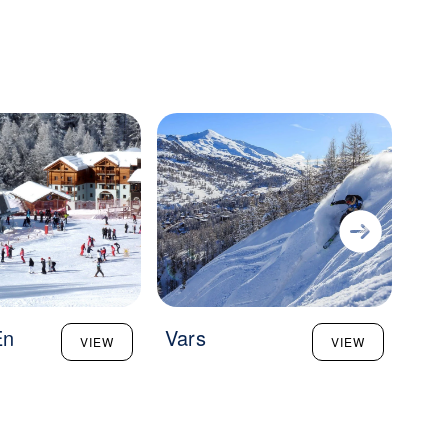
En
Vars
Arv
VIEW
VIEW
Qu