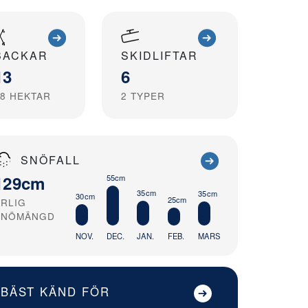
BACKAR
SKIDLIFTAR
13
6
8
HEKTAR
2
TYPER
SNÖFALL
129cm
55cm
35cm
35cm
30cm
25cm
ÅRLIG
SNÖMÄNGD
NOV.
DEC.
JAN.
FEB.
MARS
BÄST KÄND FÖR