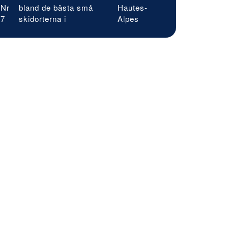
Nr
bland de bästa små
Hautes-
7
skidorterna i
Alpes