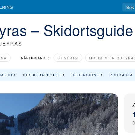
 skidområden, recensioner & skidortens profil
ERING
yras – Skidortsguide
QUEYRAS
RNA
NÄRLIGGANDE:
ST VÉRAN
MOLINES EN QUEYRA
AMEROR
DIREKTRAPPORTER
RECENSIONER
PISTKARTA