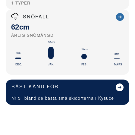
1
TYPER
SNÖFALL
62cm
ÅRLIG SNÖMÄNGD
50cm
21cm
6cm
3cm
DEC.
JAN.
FEB.
MARS
BÄST KÄND FÖR
Nr 3
bland de bästa små skidorterna i
Kysuce