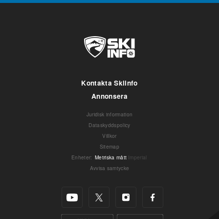
Kontakta Skiinfo
Annonsera
Juridisk information
Dataskyddspolicy
Villkor
Sitemap
Enheter
:
Metriska mått
Imperial
Avvisa samtycke