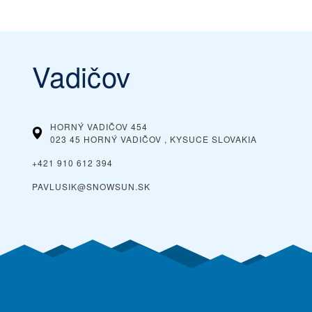
Vadičov
HORNÝ VADIČOV 454
023 45 HORNÝ VADIČOV , KYSUCE
SLOVAKIA
+421 910 612 394
PAVLUSIK@SNOWSUN.SK