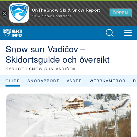
Information om Snow sun Vadičov Skidort med skidliftar, liftkort, sk
OnTheSnow Ski & Snow Report
ÖPPEN
Ski & Snow Conditions
Snow sun Vadičov –
Skidortsguide och översikt
KYSUCE
/
SNOW SUN VADIČOV
GUIDE
SNÖRAPPORT
VÄDER
WEBBKAMEROR
D