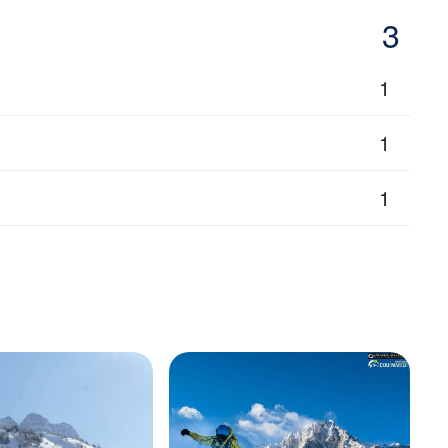
3
1
1
1