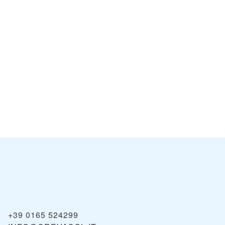
ichères -
La Thuile
VIEW
VIE
iddes
+39 0165 524299