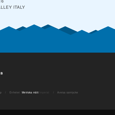
16
ALLEY
ITALY
ra
ap
/
Enheter
:
Metriska mått
Imperial
/
Avvisa samtycke