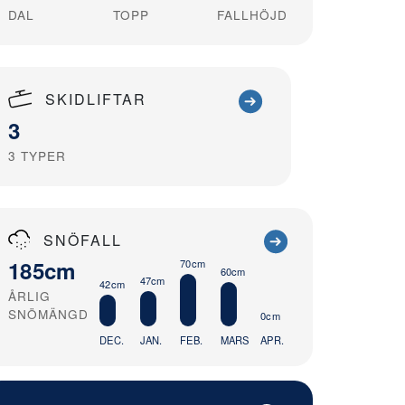
DAL
TOPP
FALLHÖJD
SKIDLIFTAR
3
3
TYPER
SNÖFALL
185cm
70cm
60cm
47cm
42cm
ÅRLIG
SNÖMÄNGD
0cm
DEC.
JAN.
FEB.
MARS
APR.