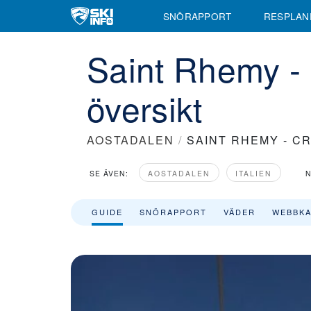
Information om Saint Rhemy - Crevacol Skidort med skidliftar, lift
SNÖRAPPORT
RESPLAN
Saint Rhemy - 
översikt
AOSTADALEN
/
SAINT RHEMY - C
SE ÄVEN:
AOSTADALEN
ITALIEN
N
GUIDE
SNÖRAPPORT
VÄDER
WEBBK