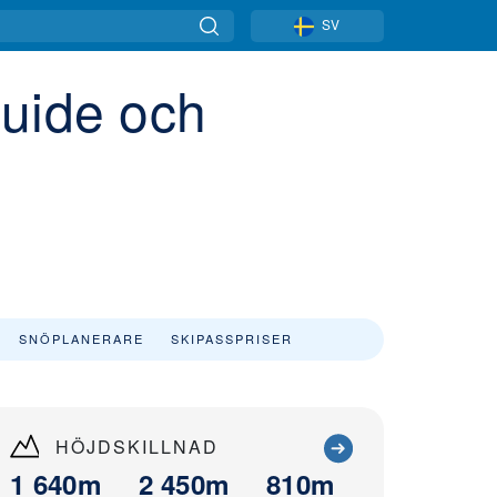
SV
guide och
SNÖPLANERARE
SKIPASSPRISER
HÖJDSKILLNAD
1 640m
2 450m
810m