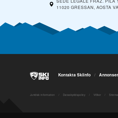
SEDE LEGALE FRAZ. PILA 
11020 GRESSAN, AOSTA V
Kontakta Skiinfo
/
Annonse
Juridisk information
/
Dataskyddspolicy
/
Villkor
/
Sitem