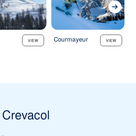
Courmayeur
V
VIEW
VIEW
L
 Crevacol