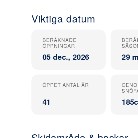
Viktiga datum
BERÄKNADE
BERÄ
ÖPPNINGAR
SÄSO
05 dec., 2026
29 m
ÖPPET ANTAL ÅR
GENO
SNÖF
41
185
Skidområde & backar