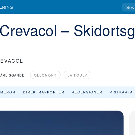
kort, skidområden, recensioner & skidortens profil
ERING
Crevacol – Skidorts
REVACOL
ÄRLIGGANDE:
OLLOMONT
LA FOULY
AMEROR
DIREKTRAPPORTER
RECENSIONER
PISTKARTA